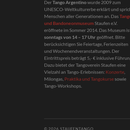
Der
Tango Argentino
wurde 2009 zum
UNESCO-Weltkulturerbe erklärt und spric
Menschen aller Generationen an. Das
Tang
und Bandoneonmuseum
Staufen e.V.
eröffnete im Sommer 2014. Das Museum is
sonntags von 14 – 17 Uhr
geöffnet. Bitte
berücksichtigen Sie Feiertage, Ferienzeiten
und Wochenendveranstaltungen. Der
Eintrittspreis beträgt 5,- € inklusive Führun
Dazu bietet der Tangoverein Staufen eine
Vielzahl an Tango-Erlebnissen:
Konzerte
,
Milongas,
Praktika und Tangokurse
sowie
Tango-Workshops.
© 2026
STAUFENTANGO