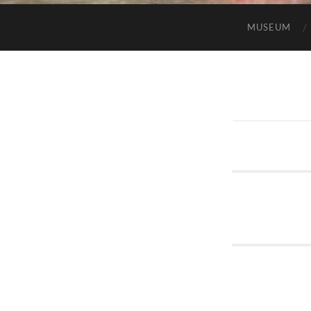
MUSEUM
StaufenTango
»
Inf