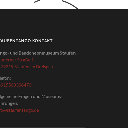
TAUFENTANGO KONTAKT
ango- und Bandoneonmuseum Staufen
unerner Straße 1
79219 Staufen im Breisgau
lefon:
4915563398470
lgemeine Fragen und Museums-
hrungen:
fo@staufentango.de