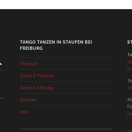
TANGO TANZEN IN STAUFEN BEI
S
FREIBURG
T
Gr
Museum
D-
Kurse & Praktika
Te
Event & Milonga
+
Al
Kontakt
Fü
Info
in