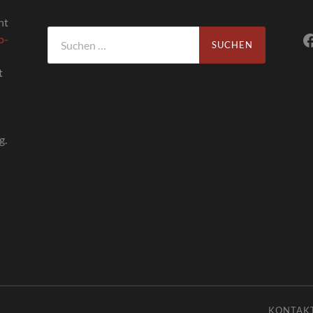
ht
Suchen
o-
nach:
t
g.
KONTAK